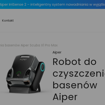
Aiper IrriSense 2 – inteligentny system nawadniania w wyjątk
Kontakt
nia basenów Aiper Scuba X1 Pro Max
Aiper
Robot do
czyszczen
basenów
Aiper