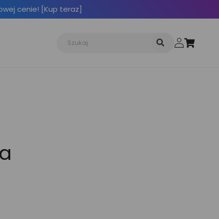
owej cenie! [Kup teraz]
ia