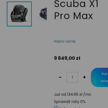
Scuba X1
Pro Max
Napisz opinię
9 849,00 zł
Kup
-
+
tera
Już od 134.95 zł /mc
Sprawdź raty 0%