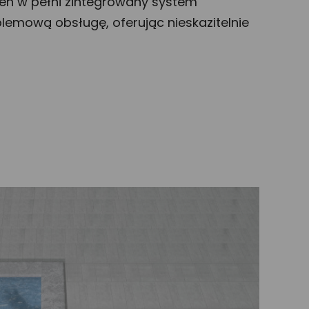
. Ten w pełni zintegrowany system
lemową obsługę, oferując nieskazitelnie