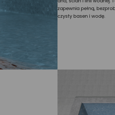
dna, ścian i linii wodnej
zapewnia pełną, bezprob
czysty basen i wodę.