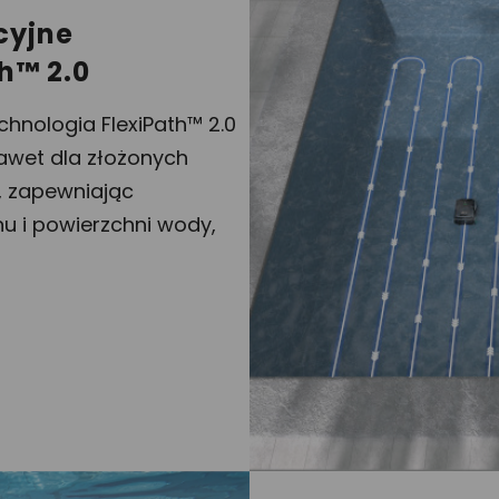
cyjne
h™ 2.0
nologia FlexiPath™ 2.0
awet dla złożonych
, zapewniając
nu i powierzchni wody,