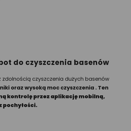
y

obot do czyszczenia basenów
z zdolnością czyszczenia dużych basenów
niki oraz wysoką moc czyszczenia . Ten
ną kontrolę przez aplikację mobilną,
z pochyłości.