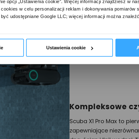
e opcji „Ustawienia cookie”. Więcej informacji znajdziesz w nas
cookies w celu personalizacji reklam i dokonywania pomiarów s
być udostępniane Google LLC; więcej informacji można znaleźć
ie
Ustawienia cookie
A
Kompleksowe cz
Scuba X1 Pro Max to pier
zapewniające niezrówna