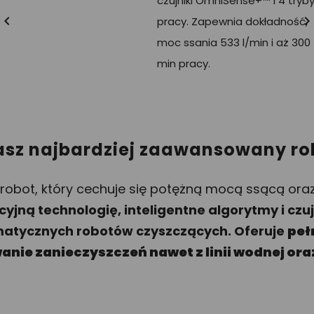
czujniki OmniSense+™ i 4 tryb

pracy. Zapewnia dokładność,
moc ssania 533 l/min i aż 300
min pracy.
nasz najbardziej zaawansowany r
bot, który cechuje się potężną mocą ssącą ora
jną technologię, inteligentne algorytmy i czuj
matycznych robotów czyszczących. Oferuje
peł
anie zanieczyszczeń nawet z linii wodnej ora