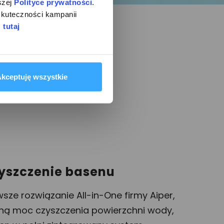
zej 
Polityce prywatności
. 
kuteczności kampanii 
 
tutaj
kceptuję wszystkie
yszczenie basenu
wsze rozwiązanie All-in-One firmy Aiper,
ną moc czyszczenia powierzchni wody,