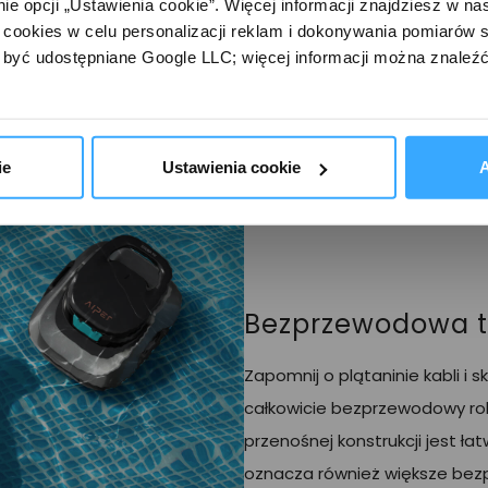
e opcji „Ustawienia cookie”. Więcej informacji znajdziesz w nas
cookies w celu personalizacji reklam i dokonywania pomiarów s
być udostępniane Google LLC; więcej informacji można znaleźć
ie
Ustawienia cookie
A
Bezprzewodowa t
Zapomnij o plątaninie kabli i 
całkowicie bezprzewodowy robot
przenośnej konstrukcji jest ła
oznacza również większe bez