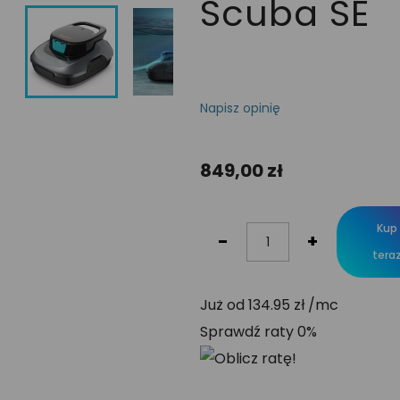
Scuba SE
Napisz opinię
849,00 zł
Kup
-
+
tera
Już od 134.95 zł /mc
Sprawdź raty 0%