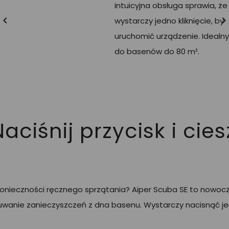
intuicyjna obsługa sprawia, że

wystarczy jedno kliknięcie, by
uruchomić urządzenie. Idealny
do basenów do 80 m².
aciśnij przycisk i cie
z konieczności ręcznego sprzątania? Aiper Scuba SE to now
wanie zanieczyszczeń z dna basenu. Wystarczy nacisnąć jed