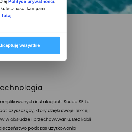
zej 
Polityce prywatności
. 
kuteczności kampanii 
 
tutaj
kceptuję wszystkie
echnologia
skomplikowanych instalacjach. Scuba SE to
 czyszczący, który dzięki swojej lekkiej i
twy w obsłudze i przechowywaniu. Bez kabli
pieczeństwo podczas użytkowania.