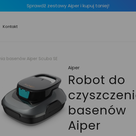
Sprawdź zestawy Aiper i kupuj taniej!
Kontakt
nia basenów Aiper Scuba SE
Aiper
Robot do
czyszczen
basenów
Aiper