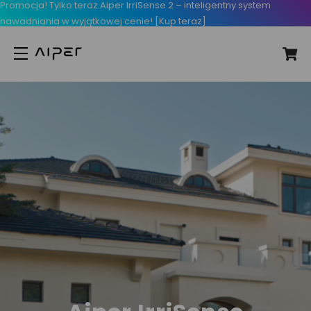
Promocja! Tylko teraz Aiper IrriSense 2 – inteligentny system
nawadniania w wyjątkowej cenie! [Kup teraz]