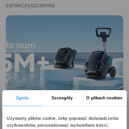
zanieczyszczenia
Zgoda
Szczegóły
O plikach cookies
Używamy plików cookie, żeby poprawić doświadczenia 
Zaufało nam już + 1,5 MLN
użytkowników, personalizować wyświetlane treści, 