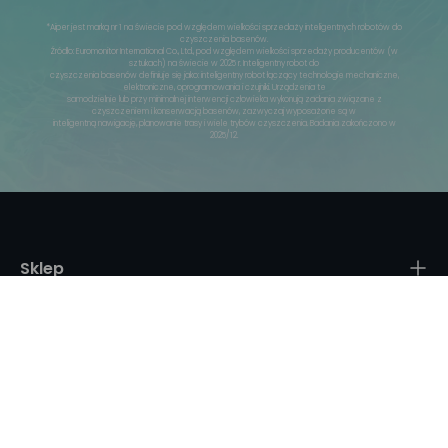
*Aiper jest marką nr 1 na świecie pod względem wielkości sprzedaży inteligentnych robotów do
czyszczenia basenów.
Źródło: Euromonitor International Co., Ltd., pod względem wielkości sprzedaży producentów (w
sztukach) na świecie w 2025 r. Inteligentny robot do
czyszczenia basenów definiuje się jako: inteligentny robot łączący technologie mechaniczne,
elektroniczne, oprogramowania i czujniki. Urządzenia te
samodzielnie lub przy minimalnej interwencji człowieka wykonują zadania związane z
czyszczeniem i konserwacją basenów, zazwyczaj wyposażone są w
inteligentną nawigację, planowanie trasy i wiele trybów czyszczenia. Badania zakończono w
2025/12.
Sklep
Informacje
Moje konto
Biuro Obsługi Klienta