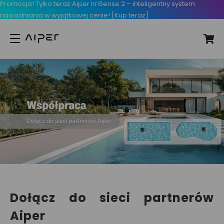
Promocja! Tylko teraz Aiper IrriSense 2 – inteligentny system
nawadniania w wyjątkowej cenie! [Kup teraz]
Dołącz do sieci partnerów
Aiper