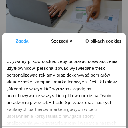
Zgoda
Szczegóły
O plikach cookies
Modele dedykowane do oferty
Używamy plików cookie, żeby poprawić doświadczenia 
użytkowników, personalizować wyświetlane treści, 
B2B
personalizować reklamy oraz dokonywać pomiarów 
skuteczności kampanii marketingowych. Jeśli klikniesz 
„Akceptuję wszystkie” wyrażasz zgodę na 
przechowywanie wszystkich plików cookie na Twoim 
urządzeniu przez DLF Trade Sp. z.o.o. oraz naszych 
zaufanych partnerów marketingowych w celu 
usprawnienia korzystania z nawigacji strony, 
analizowania wykorzystania strony i wsparcia naszych 