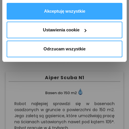
działań marketingowych. Możesz też zarządzać nimi 
samodzielnie poprzez wybranie opcji „Ustawienia 
Akceptuję wszystkie
cookie”. Więcej informacji znajdziesz w naszej 
Polityce 
prywatności
. W związku z korzystaniem z cookies w 
celu personalizacji reklam i dokonywania pomiarów 
Ustawienia cookie
skuteczności kampanii marketingowych, dane mogą być 
udostępniane Google LLC; więcej informacji można 
Odrzucam wszystkie
znaleźć 
tutaj
Aiper Scuba N1
Basen do 150 m2
Robot najlepiej sprawdzi się w basenach
osadzonych w gruncie o powierzchni do 150 m2.
Jego zaletą są gąsienice, które umożliwiają pracę
na ścianach ustawionych nawet pod kątem 105°.
Robot pracuje w 4 trybach.