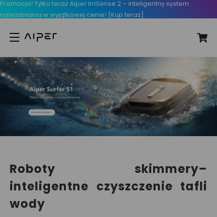
Promocja! Tylko teraz Aiper IrriSense 2 – inteligentny system
nawadniania w wyjątkowej cenie! [Kup teraz]
Roboty skimmery–
inteligentne czyszczenie tafli
wody