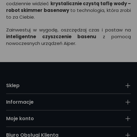
codziennie widzieć
krystalicznie czystą taflę wody –
robot skimmer basenowy
to technologia, która zrobi
to za Ciebie.
Zainwestuj w wygodę, oszczędzaj czas i postaw na
inteligentne czyszczenie basenu
z pomocą
nowoczesnych urządzeń Aiper.
Sklep
Informacje
Moje konto
Biuro Obsługi Klienta