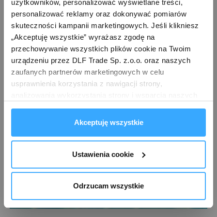
użytkowników, personalizować wyświetlane treści, 
personalizować reklamy oraz dokonywać pomiarów 
skuteczności kampanii marketingowych. Jeśli klikniesz 
„Akceptuję wszystkie” wyrażasz zgodę na 
przechowywanie wszystkich plików cookie na Twoim 
urządzeniu przez DLF Trade Sp. z.o.o. oraz naszych 
zaufanych partnerów marketingowych w celu 
usprawnienia korzystania z nawigacji strony, 
analizowania wykorzystania strony i wsparcia naszych 
działań marketingowych. Możesz też zarządzać nimi 
samodzielnie poprzez wybranie opcji „Ustawienia 
Akceptuję wszystkie
cookie”. Więcej informacji znajdziesz w naszej 
Polityce 
prywatności
. W związku z korzystaniem z cookies w 
celu personalizacji reklam i dokonywania pomiarów 
Ustawienia cookie
skuteczności kampanii marketingowych, dane mogą być 
udostępniane Google LLC; więcej informacji można 
Odrzucam wszystkie
znaleźć 
tutaj